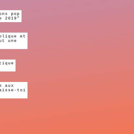
ons pop
e 2019"
olique et
ut une
tique
e aux
aisse-toi