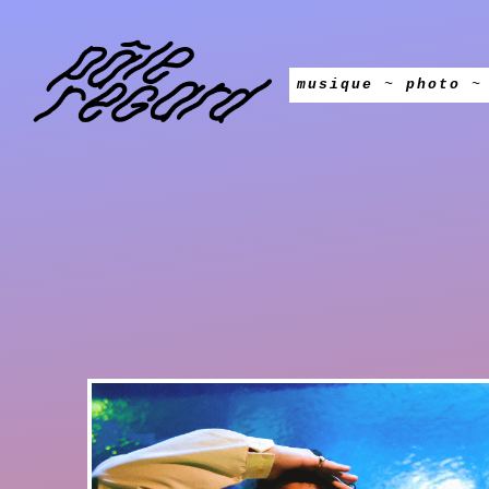
musique
~
photo