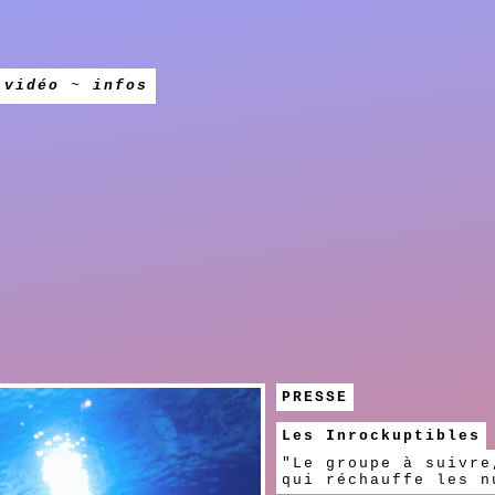
~
vidéo
~
infos
PRESSE
Les Inrockuptibles
"Le groupe à suivre
qui réchauffe les n